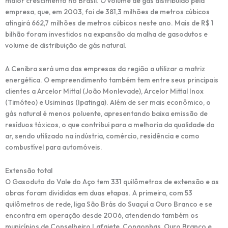
maior crescimento no Brasil. O volume de gás distribuído pela
empresa, que, em 2003, foi de 381,3 milhões de metros cúbicos
atingirá 662,7 milhões de metros cúbicos neste ano. Mais de R$ 1
bilhão foram investidos na expansão da malha de gasodutos e
volume de distribuição de gás natural.
A Cenibra será uma das empresas da região a utilizar a matriz
energética. O empreendimento também tem entre seus principais
clientes a Arcelor Mittal (João Monlevade), Arcelor Mittal Inox
(Timóteo) e Usiminas (Ipatinga). Além de ser mais econômico, o
gás natural é menos poluente, apresentando baixa emissão de
resíduos tóxicos, o que contribui para a melhoria da qualidade do
ar, sendo utilizado na indústria, comércio, residência e como
combustível para automóveis.
Extensão total
O Gasoduto do Vale do Aço tem 331 quilômetros de extensão e as
obras foram divididas em duas etapas. A primeira, com 53
quilômetros de rede, liga São Brás do Suaçuí a Ouro Branco e se
encontra em operação desde 2006, atendendo também os
municípios de Conselheiro Lafaiete, Congonhas, Ouro Branco e