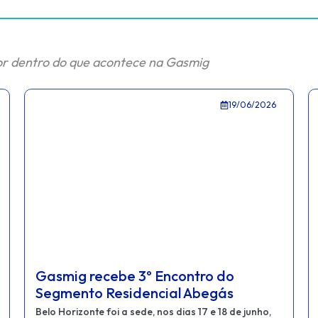
or dentro do que acontece na Gasmig
12/06/2026
Gasmig moderniza atendimento ao
cliente e otimiza operação comercial
com nova plataforma digital da SAP
Responsável pela distribuição de gás natural em