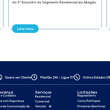
Minas Gerais, a Companhia de Gás de Minas Gerais
(Gasmig) está modernizando operações
Leia mais
Quero ser Cliente
Plantão 24h - Ligue 117
Outros Estados 0
urança
Serviços
Licitações
 e Cuidados
Regulamento
Residencial
ve com Segurança
Como Participar
Comercial
os de Comunicação de
Veicular
Próximas Aberturas