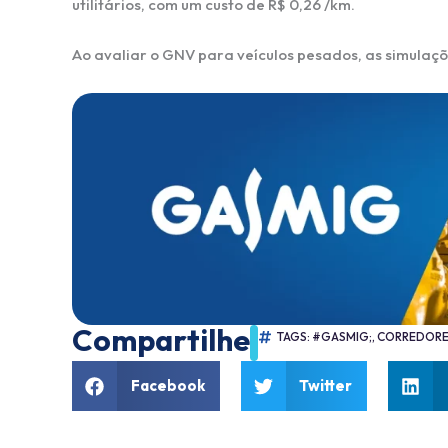
utilitários, com um custo de R$ 0,26 /km.
Ao avaliar o GNV para veículos pesados, as simulaç
Compartilhe
TAGS:
#GASMIG;
,
CORREDORE
Facebook
Twitter