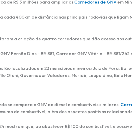
ca de R$ 3 milhões para ampliar os
Corredores de GNV
em Min
V a cada 400km de distância nas principais rodovias que ligam 
itaram a criação de quatro corredores que dão acesso aos outr
GNV Fernão Dias – BR-381, Corredor GNV Vitória – BR-381/262 e
estão localizados em 23 municípios mineiros: Juiz de Fora, Bar
o Otoni, Governador Valadares, Muriaé, Leopoldina, Belo Hor
do se compara o GNV ao diesel e combustíveis similares.
Carr
sumo de combustível, além dos aspectos positivos relacionad
 mostram que, ao abastecer R$ 100 do combustível, é possível 