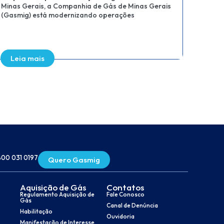
abriu 
Projeto integra uso de GNV e infraestrutura com
realiz
energia 100% renovável, para criar modelo logístico
com baixa emissão de carbono
Leia mais
Lei
800 031 0197
Quero Gasmig
Aquisição de Gás
Contatos
Regulamento Aquisição de
Fale Conosco
Gás
Canal de Denúncia
Habilitação
Ouvidoria
Manifestação de Interesse