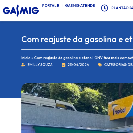
Ir
PORTAL RI
GASMIG ATENDE
conteúdo
PLANTÃO 24H
para
o
conteúdo
Com reajuste da gasolina e e
Início
»
Com reajuste da gasolina e etanol, GNV fica mais compet
EMILLY SOUZA
23/04/2024
CATEGORIAS:
DE