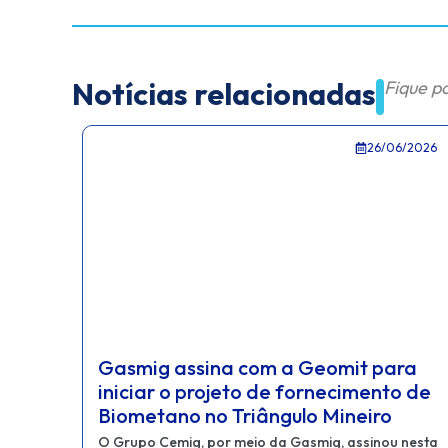
Notícias relacionadas
Fique p
6/2026
19/06/2026
ra
Gasmig recebe 3º Encontro do
o de
Segmento Residencial Abegás
Belo Horizonte foi a sede, nos dias 17 e 18 de junho,
 nesta