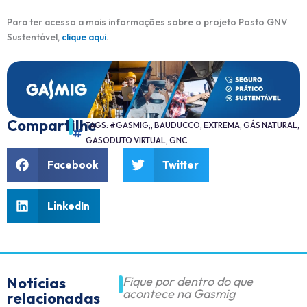
Para ter acesso a mais informações sobre o projeto Posto GNV
Sustentável,
clique aqui
.
Compartilhe
TAGS:
#GASMIG;
,
BAUDUCCO
,
EXTREMA
,
GÁS NATURAL
,
GASODUTO VIRTUAL
,
GNC
Facebook
Twitter
LinkedIn
Notícias
Fique por dentro do que
acontece na Gasmig
relacionadas