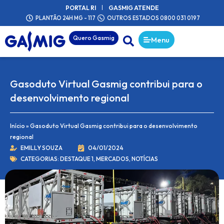
o
Ir
PORTAL RI
GASMIG ATENDE
conteúdo
para
PLANTÃO 24H MG - 117
OUTROS ESTADOS 0800 031 0197
o
conteúdo
Quero Gasmig
Menu
Gasoduto Virtual Gasmig contribui para o
desenvolvimento regional
Início
»
Gasoduto Virtual Gasmig contribui para o desenvolvimento
regional
EMILLY SOUZA
04/01/2024
CATEGORIAS:
DESTAQUE 1
,
MERCADOS
,
NOTÍCIAS